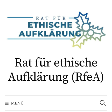
Springe
zum
Inhalt
Rat für ethische
Aufklärung (RfeA)
Suchen
nach:
MENÜ