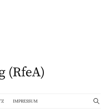
g (RfeA)
Suchen
nach:
TZ
IMPRESSUM