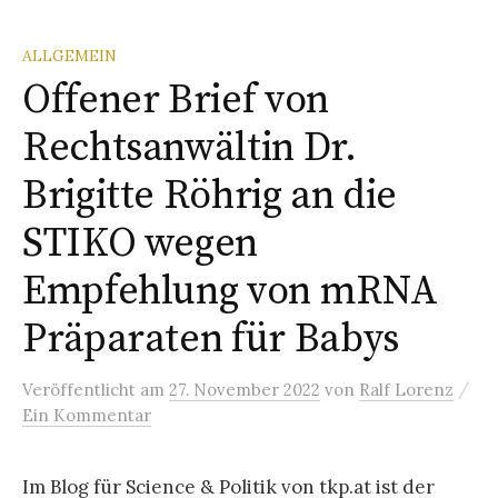
ALLGEMEIN
Offener Brief von
Rechtsanwältin Dr.
Brigitte Röhrig an die
STIKO wegen
Empfehlung von mRNA
Präparaten für Babys
/
Veröffentlicht
am
27. November 2022
von
Ralf Lorenz
Ein Kommentar
Im Blog für Science & Politik von tkp.at ist der