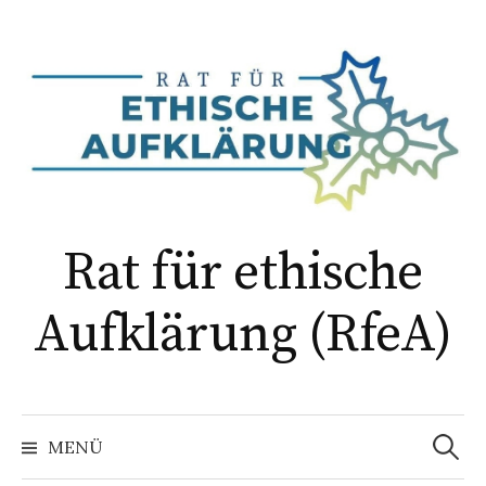
Springe
zum
Inhalt
Rat für ethische
Aufklärung (RfeA)
Suchen
nach:
MENÜ