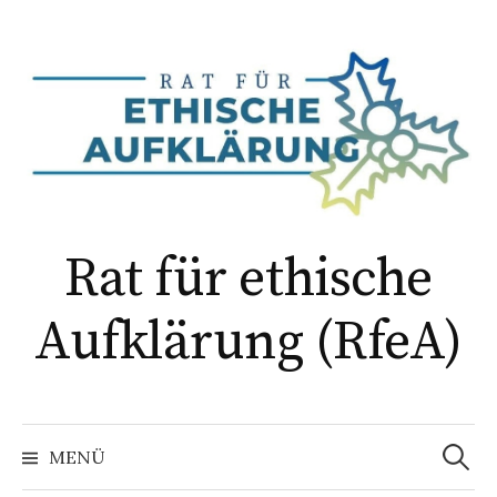
Springe
zum
Inhalt
Rat für ethische
Aufklärung (RfeA)
Suchen
nach:
MENÜ