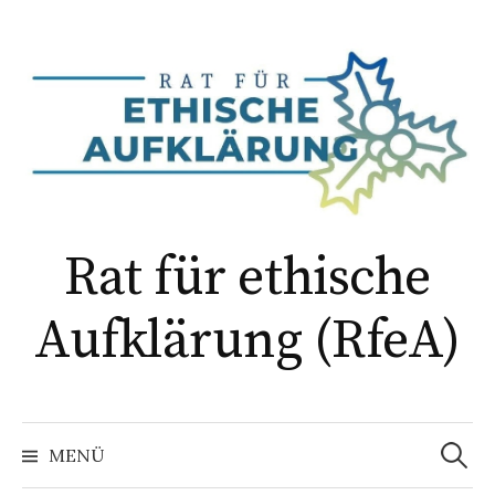
Springe
zum
Inhalt
Rat für ethische
Aufklärung (RfeA)
Suchen
nach:
MENÜ