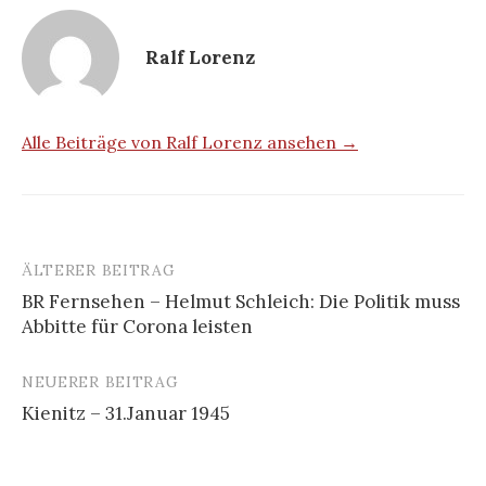
Ralf Lorenz
Alle Beiträge von Ralf Lorenz ansehen →
ÄLTERER BEITRAG
Beitrags-
BR Fernsehen – Helmut Schleich: Die Politik muss
Navigation
Abbitte für Corona leisten
NEUERER BEITRAG
Kienitz – 31.Januar 1945