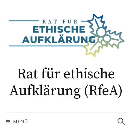
Springe
zum
Inhalt
Rat für ethische
Aufklärung (RfeA)
Suchen
nach:
MENÜ