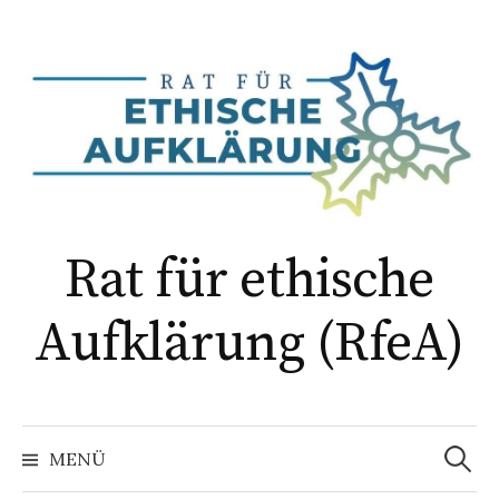
Springe
zum
Inhalt
Rat für ethische
Aufklärung (RfeA)
Suchen
nach:
MENÜ