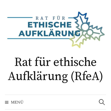
Springe
zum
Inhalt
Rat für ethische
Aufklärung (RfeA)
Suchen
nach:
MENÜ