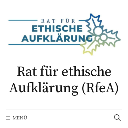
Springe
zum
Inhalt
Rat für ethische
Aufklärung (RfeA)
Suchen
nach:
MENÜ