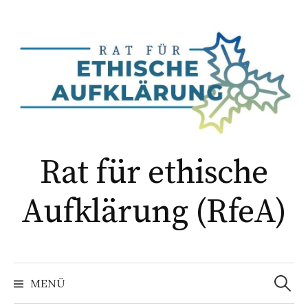
Springe
zum
Inhalt
Rat für ethische
Aufklärung (RfeA)
Suchen
nach:
MENÜ