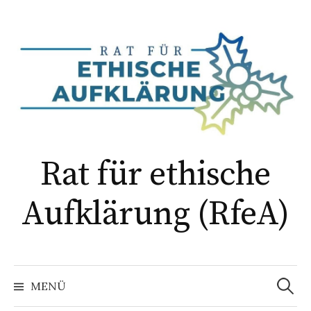
Springe
zum
Inhalt
Rat für ethische
Aufklärung (RfeA)
Suchen
nach:
MENÜ