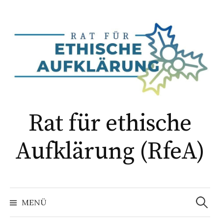
Springe
zum
Inhalt
Rat für ethische
Aufklärung (RfeA)
Suchen
nach:
MENÜ