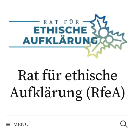
Springe
zum
Inhalt
Rat für ethische
Aufklärung (RfeA)
Suchen
nach:
MENÜ